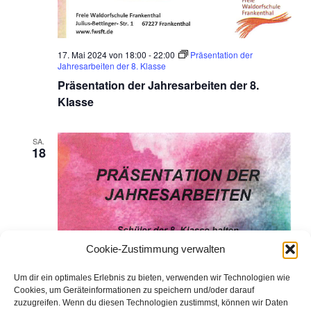
u
a
n
v
17. Mai 2024 von 18:00
-
22:00
Präsentation der
i
d
Jahresarbeiten der 8. Klasse
Präsentation der Jahresarbeiten der 8.
g
A
Klasse
a
n
t
SA.
18
s
i
i
o
n
c
Cookie-Zustimmung verwalten
h
Um dir ein optimales Erlebnis zu bieten, verwenden wir Technologien wie
t
Cookies, um Geräteinformationen zu speichern und/oder darauf
zuzugreifen. Wenn du diesen Technologien zustimmst, können wir Daten