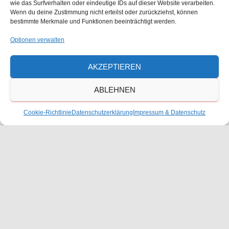
e
wie das Surfverhalten oder eindeutige IDs auf dieser Website verarbeiten.
Wenn du deine Zustimmung nicht erteilst oder zurückziehst, können
bestimmte Merkmale und Funktionen beeinträchtigt werden.
n
Optionen verwalten
,
AKZEPTIEREN
N
ABLEHNEN
a
Cookie-Richtlinie
Datenschutzerklärung
Impressum & Datenschutz
v
18. Mai 2024 von 8:00
-
14:30
Präsentation der
Jahresarbeiten der 8. Klasse
Präsentation der Jahresarbeiten der 8.
i
Klasse
g
August 2024
a
26. August 2024 von 8:05
-
11:40
MO.
t
26
Erster Schultag für die Klassen 2-13