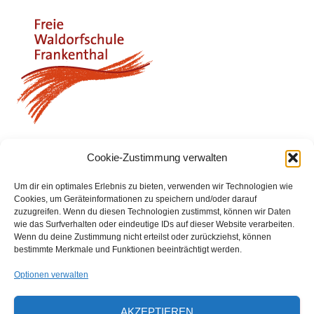
Cookie-Zustimmung verwalten
Größe:
150 × 150
|
212 × 168
Um dir ein optimales Erlebnis zu bieten, verwenden wir Technologien wie
Cookies, um Geräteinformationen zu speichern und/oder darauf
zuzugreifen. Wenn du diesen Technologien zustimmst, können wir Daten
Waldorfschulverein Frankenthal-Pfalz e.V.
wie das Surfverhalten oder eindeutige IDs auf dieser Website verarbeiten.
Wenn du deine Zustimmung nicht erteilst oder zurückziehst, können
Julius-Bettinger-Str. 1
bestimmte Merkmale und Funktionen beeinträchtigt werden.
67227 Frankenthal
Optionen verwalten
Tel. 06233/60052-0
AKZEPTIEREN