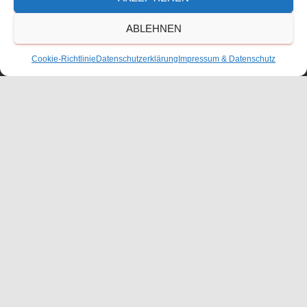
ABLEHNEN
Cookie-Richtlinie
Datenschutzerklärung
Impressum & Datenschutz
KONTAKT
ANFAHRT
IMPRESSUM
DATENSCHUTZERKLÄRUNG
COOKIE-RICHTLINIE (EU)
BESCHWERDEMANAGEMENT