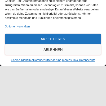
Cookies, um Geräteinformationen zu speichern und/oder darauf
zuzugreifen. Wenn du diesen Technologien zustimmst, können wir Daten
wie das Surfverhalten oder eindeutige IDs auf dieser Website verarbeiten.
Größe:
150 × 150
|
300 × 225
|
750 × 563
|
750 × 563
|
360 ×
Wenn du deine Zustimmung nicht erteilst oder zurückziehst, können
240
|
2048 × 1536
bestimmte Merkmale und Funktionen beeinträchtigt werden.
Optionen verwalten
Waldorfschulverein Frankenthal-Pfalz e.V.
AKZEPTIEREN
Julius-Bettinger-Str. 1
ABLEHNEN
67227 Frankenthal
Tel. 06233/60052-0
Cookie-Richtlinie
Datenschutzerklärung
Impressum & Datenschutz