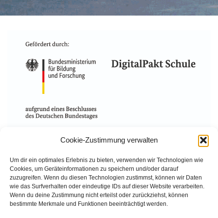
Cookie-Zustimmung verwalten
Größe:
150 × 150
|
300 × 149
|
750 × 373
|
750 × 374
|
360 ×
Um dir ein optimales Erlebnis zu bieten, verwenden wir Technologien wie
240
|
1466 × 730
Cookies, um Geräteinformationen zu speichern und/oder darauf
zuzugreifen. Wenn du diesen Technologien zustimmst, können wir Daten
wie das Surfverhalten oder eindeutige IDs auf dieser Website verarbeiten.
Wenn du deine Zustimmung nicht erteilst oder zurückziehst, können
Waldorfschulverein Frankenthal-Pfalz e.V.
bestimmte Merkmale und Funktionen beeinträchtigt werden.
Julius-Bettinger-Str. 1