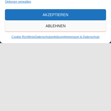
Optionen verwalten
67227 Frankenthal
AKZEPTIEREN
Tel. 06233/60052-0
ABLEHNEN
Cookie-Richtlinie
Datenschutzerklärung
Impressum & Datenschutz
KONTAKT
ANFAHRT
IMPRESSUM