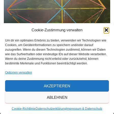
Cookie-Zustimmung verwalten
Um dir ein optimales Erlebnis zu bieten, verwenden wir Technologien wie
Cookies, um Geräteinformationen zu speichern und/oder darauf
zuzugreifen. Wenn du diesen Technologien zustimmst, können wir Daten
wie das Surfverhalten oder eindeutige IDs auf dieser Website verarbeiten.
Wenn du deine Zustimmung nicht erteilst oder zurückziehst, können
bestimmte Merkmale und Funktionen beeinträchtigt werden.
Optionen verwalten
Größe:
150 × 150
|
258 × 300
|
750 × 873
|
750 × 873
|
360 ×
AKZEPTIEREN
240
|
2520 × 2932
ABLEHNEN
Cookie-Richtlinie
Datenschutzerklärung
Impressum & Datenschutz
Waldorfschulverein Frankenthal-Pfalz e.V.