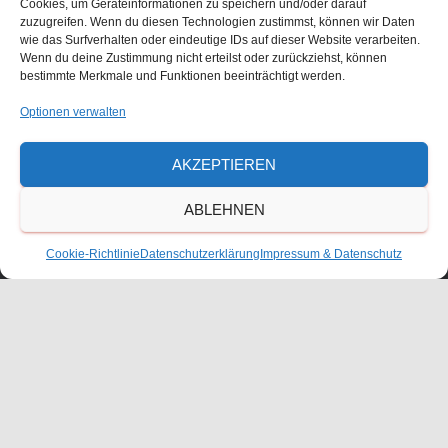
Cookies, um Geräteinformationen zu speichern und/oder darauf
zuzugreifen. Wenn du diesen Technologien zustimmst, können wir Daten
wie das Surfverhalten oder eindeutige IDs auf dieser Website verarbeiten.
Größe:
150 × 150
|
300 × 225
|
750 × 563
|
750 × 563
|
2016 ×
Wenn du deine Zustimmung nicht erteilst oder zurückziehst, können
1512
bestimmte Merkmale und Funktionen beeinträchtigt werden.
Optionen verwalten
Waldorfschulverein Frankenthal-Pfalz e.V.
AKZEPTIEREN
Julius-Bettinger-Str. 1
ABLEHNEN
67227 Frankenthal
Tel. 06233/60052-0
Cookie-Richtlinie
Datenschutzerklärung
Impressum & Datenschutz