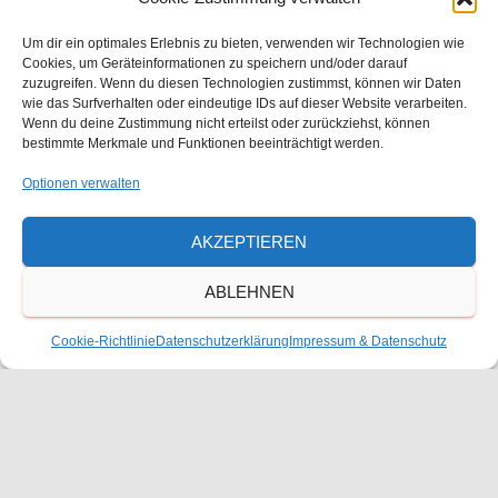
Auszug aus dem Kalender
Um dir ein optimales Erlebnis zu bieten, verwenden wir Technologien wie
6. Juli
-
14. August
JULI
6
Cookies, um Geräteinformationen zu speichern und/oder darauf
Sommerferien 2026 / Achtung:
zuzugreifen. Wenn du diesen Technologien zustimmst, können wir Daten
Abweichend von RLP !!!
wie das Surfverhalten oder eindeutige IDs auf dieser Website verarbeiten.
Wenn du deine Zustimmung nicht erteilst oder zurückziehst, können
bestimmte Merkmale und Funktionen beeinträchtigt werden.
10. August
-
14. August
AUG.
10
Ferienbetreuung (nach Anmeldung)
Optionen verwalten
8:05
-
11:40
AUG.
AKZEPTIEREN
17
Erster Schultag für die Klassen 2-13
ABLEHNEN
8:05
-
11:40
AUG.
22
Schulsamstag Kl. 2-13
Cookie-Richtlinie
Datenschutzerklärung
Impressum & Datenschutz
Ganztägig
SEP.
3
Kollegiums-Ausflug
11. September
-
12. September
SEP.