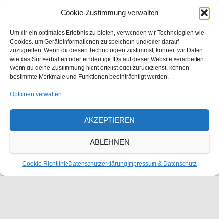
Cookie-Zustimmung verwalten
Um dir ein optimales Erlebnis zu bieten, verwenden wir Technologien wie
VERANSTALTUNGSORT
Cookies, um Geräteinformationen zu speichern und/oder darauf
Freie Waldorfschule Frankenthal
zuzugreifen. Wenn du diesen Technologien zustimmst, können wir Daten
wie das Surfverhalten oder eindeutige IDs auf dieser Website verarbeiten.
Julius-Bettinger-Str. 1
Wenn du deine Zustimmung nicht erteilst oder zurückziehst, können
Frankenthal
,
Rheinland-Pfalz
67227
Deutschland
bestimmte Merkmale und Funktionen beeinträchtigt werden.
Google Karte anzeigen
Optionen verwalten
Telefon
06233600520
AKZEPTIEREN
Veranstaltungsort-Website anzeigen
ABLEHNEN
Cookie-Richtlinie
Datenschutzerklärung
Impressum & Datenschutz
Ähnliche Veranstaltungen