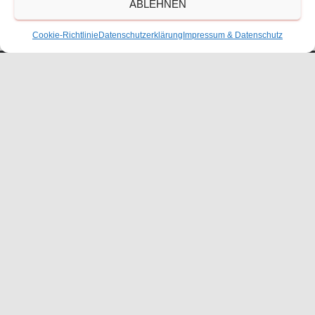
ABLEHNEN
Größe:
150 × 150
|
225 × 300
|
750 × 1000
|
750 × 1000
|
360
× 240
|
3024 × 4032
Cookie-Richtlinie
Datenschutzerklärung
Impressum & Datenschutz
Waldorfschulverein Frankenthal-Pfalz e.V.
Julius-Bettinger-Str. 1
67227 Frankenthal
Tel. 06233/60052-0