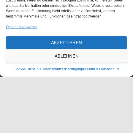
zuzugreifen. Wenn du diesen Technologien zustimmst, können wir Daten
Größe:
150 × 150
|
300 × 210
|
750 × 525
|
750 × 525
|
360 ×
wie das Surfverhalten oder eindeutige IDs auf dieser Website verarbeiten.
240
|
4032 × 2823
Wenn du deine Zustimmung nicht erteilst oder zurückziehst, können
bestimmte Merkmale und Funktionen beeinträchtigt werden.
Optionen verwalten
Waldorfschulverein Frankenthal-Pfalz e.V.
AKZEPTIEREN
Julius-Bettinger-Str. 1
67227 Frankenthal
ABLEHNEN
Tel. 06233/60052-0
Cookie-Richtlinie
Datenschutzerklärung
Impressum & Datenschutz
KONTAKT