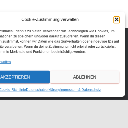
Cookie-Zustimmung verwalten
ptimales Erlebnis zu bieten, verwenden wir Technologien wie Cookies, um
mationen zu speichern und/oder darauf zuzugreifen. Wenn du diesen
 zustimmst, können wir Daten wie das Surfverhalten oder eindeutige IDs auf
DOWNLOADS
te verarbeiten. Wenn du deine Zustimmung nicht erteilst oder zurückziehst,
immte Merkmale und Funktionen beeinträchtigt werden.
KALENDER
rwalten
STELLENAUSSCHREIBUNGEN
AKZEPTIEREN
ABLEHNEN
S
Suchen …
Cookie-Richtlinie
Datenschutzerklärung
Impressum & Datenschutz
u
c
h
e
n
n