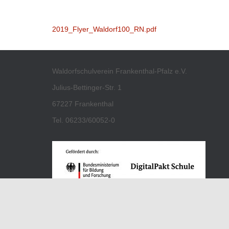
2019_Flyer_Waldorf100_RN.pdf
Waldorfschulverein Frankenthal-Pfalz e.V.
Julius-Bettinger-Str. 1
67227 Frankenthal
Tel. 06233/60052-0