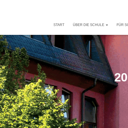
START
ÜBER DIE SCHULE
FÜR S
20