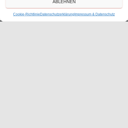
ABLEHNEN
Größe:
150 × 150
|
225 × 300
|
750 × 1000
|
750 × 1000
|
1152
× 1536
|
1536 × 2048
|
360 × 240
|
1920 × 2560
Cookie-Richtlinie
Datenschutzerklärung
Impressum & Datenschutz
Waldorfschulverein Frankenthal-Pfalz e.V.
Julius-Bettinger-Str. 1
67227 Frankenthal
Tel. 06233/60052-0