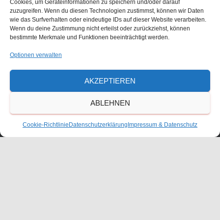
Cookies, um Geräteinformationen zu speichern und/oder darauf
zuzugreifen. Wenn du diesen Technologien zustimmst, können wir Daten
wie das Surfverhalten oder eindeutige IDs auf dieser Website verarbeiten.
Größe:
150 × 150
|
300 × 225
|
750 × 563
|
750 × 563
|
1536 ×
Wenn du deine Zustimmung nicht erteilst oder zurückziehst, können
1152
|
2048 × 1536
|
360 × 240
|
2560 × 1920
bestimmte Merkmale und Funktionen beeinträchtigt werden.
Optionen verwalten
Waldorfschulverein Frankenthal-Pfalz e.V.
AKZEPTIEREN
Julius-Bettinger-Str. 1
ABLEHNEN
67227 Frankenthal
Tel. 06233/60052-0
Cookie-Richtlinie
Datenschutzerklärung
Impressum & Datenschutz