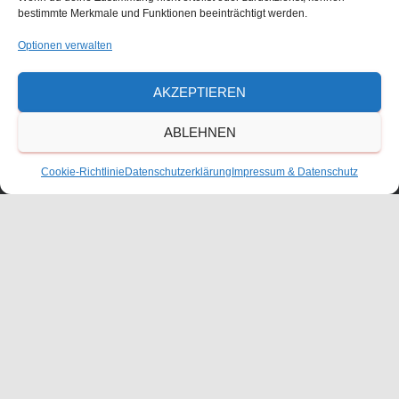
bestimmte Merkmale und Funktionen beeinträchtigt werden.
Waldorfschulverein Frankenthal-Pfalz e.V.
Optionen verwalten
Julius-Bettinger-Str. 1
AKZEPTIEREN
67227 Frankenthal
Tel. 06233/60052-0
ABLEHNEN
Cookie-Richtlinie
Datenschutzerklärung
Impressum & Datenschutz
KONTAKT
ANFAHRT