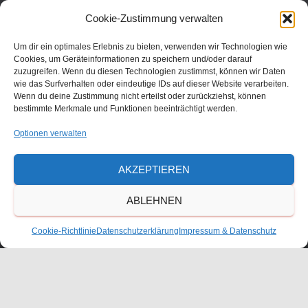
Julius-Bettinger-Str. 1
Cookie-Zustimmung verwalten
67227 Frankenthal
Tel. 06233/60052-0
Um dir ein optimales Erlebnis zu bieten, verwenden wir Technologien wie
Cookies, um Geräteinformationen zu speichern und/oder darauf
zuzugreifen. Wenn du diesen Technologien zustimmst, können wir Daten
wie das Surfverhalten oder eindeutige IDs auf dieser Website verarbeiten.
Wenn du deine Zustimmung nicht erteilst oder zurückziehst, können
bestimmte Merkmale und Funktionen beeinträchtigt werden.
Optionen verwalten
AKZEPTIEREN
ABLEHNEN
KONTAKT
Cookie-Richtlinie
Datenschutzerklärung
Impressum & Datenschutz
ANFAHRT
IMPRESSUM