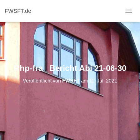
FWSFT.de
NAVI
Rhp-fra_ Bericht Abi 21-06-30
Veröffentlicht von
FWSFT
am
11. Juli 2021