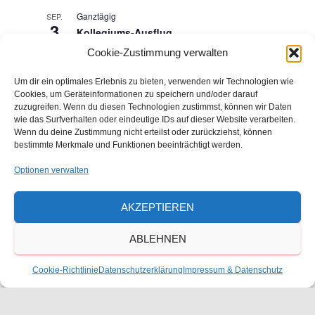
Ganztägig
SEP.
3
Kollegiums-Ausflug
Cookie-Zustimmung verwalten
11. September
-
12. September
SEP.
11
Um dir ein optimales Erlebnis zu bieten, verwenden wir Technologien wie
Klassenspiel der 12. Klasse
Cookies, um Geräteinformationen zu speichern und/oder darauf
zuzugreifen. Wenn du diesen Technologien zustimmst, können wir Daten
8:05
-
11:40
SEP.
wie das Surfverhalten oder eindeutige IDs auf dieser Website verarbeiten.
25
Wenn du deine Zustimmung nicht erteilst oder zurückziehst, können
Interne Monatsfeier
bestimmte Merkmale und Funktionen beeinträchtigt werden.
8:05
-
11:40
SEP.
Optionen verwalten
26
Schulsamstag / Monatsfeier / Infotag
AKZEPTIEREN
Kalender anzeigen
ABLEHNEN
Kalender
Cookie-Richtlinie
Datenschutzerklärung
Impressum & Datenschutz
Eine Jahresübersicht und einen druckbaren Kalender
finden Sie hier.