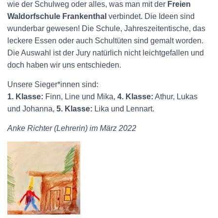
wie der Schul­weg oder alles, was man mit der
Frei­en
Waldorfschule Fran­kenthal
verbindet. Die Ideen sind
wun­der­bar gewesen! Die Schu­le, Jahres­zeiten­tische, das
leckere Essen oder auch Schul­tüten sind ge­malt worden.
Die Auswahl ist der Jury natürlich nicht leicht­gefallen und
doch ha­ben wir uns ent­schie­den.
Unsere Sieger*innen sind:
1. Klasse:
Finn, Line und Mika,
4. Klasse:
Athur, Lukas
und Johanna,
5. Klasse:
Lika und Lennart.
Anke Richter (Lehrerin) im März 2022