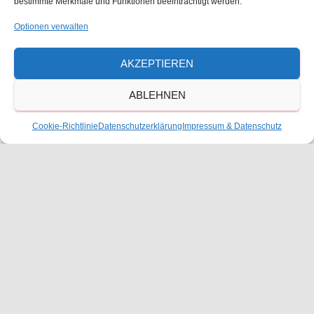
bestimmte Merkmale und Funktionen beeinträchtigt werden.
Optionen verwalten
AKZEPTIEREN
ABLEHNEN
Lika, 5. Klasse
Cookie-Richtlinie
Datenschutzerklärung
Impressum & Datenschutz
Kategorien:
AKTUELLES