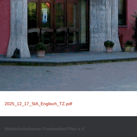
2025_12_17_StA_Englisch_TZ.pdf
Waldorfschulverein Frankenthal-Pfalz e.V.