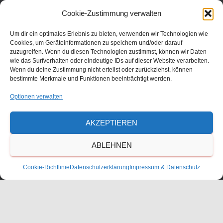
Julius-Bettinger-Str. 1
Cookie-Zustimmung verwalten
67227 Frankenthal
Tel. 06233/60052-0
Um dir ein optimales Erlebnis zu bieten, verwenden wir Technologien wie
Cookies, um Geräteinformationen zu speichern und/oder darauf
zuzugreifen. Wenn du diesen Technologien zustimmst, können wir Daten
wie das Surfverhalten oder eindeutige IDs auf dieser Website verarbeiten.
Wenn du deine Zustimmung nicht erteilst oder zurückziehst, können
bestimmte Merkmale und Funktionen beeinträchtigt werden.
Optionen verwalten
AKZEPTIEREN
ABLEHNEN
KONTAKT
Cookie-Richtlinie
Datenschutzerklärung
Impressum & Datenschutz
ANFAHRT
IMPRESSUM