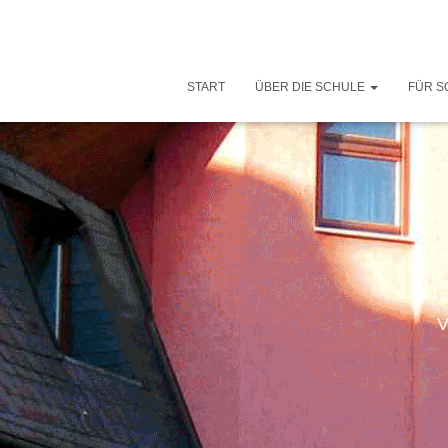
START
ÜBER DIE SCHULE
FÜR S
V