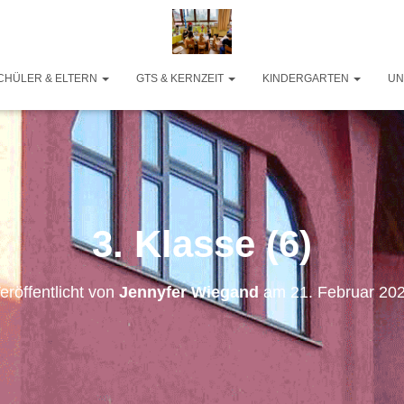
CHÜLER & ELTERN
GTS & KERNZEIT
KINDERGARTEN
UN
3. Klasse (6)
eröffentlicht von
Jennyfer Wiegand
am
21. Februar 20