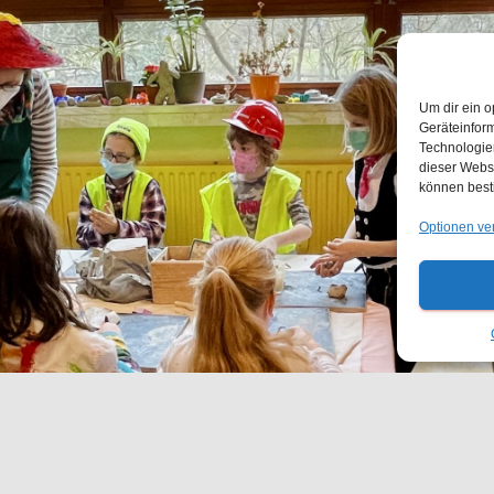
Um dir ein o
Geräteinfor
Technologien
dieser Websi
können best
Optionen ve