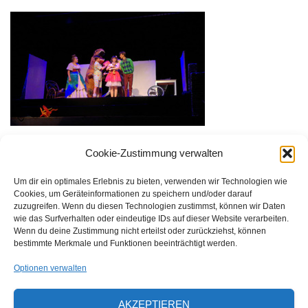
Cookie-Zustimmung verwalten
Größe:
150 × 150
|
283 × 166
Um dir ein optimales Erlebnis zu bieten, verwenden wir Technologien wie
Cookies, um Geräteinformationen zu speichern und/oder darauf
zuzugreifen. Wenn du diesen Technologien zustimmst, können wir Daten
Waldorfschulverein Frankenthal-Pfalz e.V.
wie das Surfverhalten oder eindeutige IDs auf dieser Website verarbeiten.
Wenn du deine Zustimmung nicht erteilst oder zurückziehst, können
Julius-Bettinger-Str. 1
bestimmte Merkmale und Funktionen beeinträchtigt werden.
67227 Frankenthal
Optionen verwalten
Tel. 06233/60052-0
AKZEPTIEREN