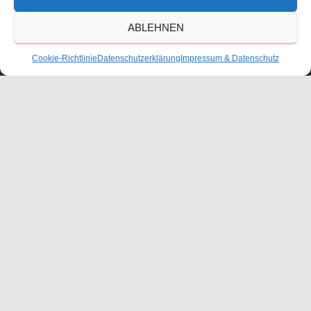
ABLEHNEN
Cookie-Richtlinie
Datenschutzerklärung
Impressum & Datenschutz
KONTAKT
ANFAHRT
IMPRESSUM
DATENSCHUTZERKLÄRUNG
COOKIE-RICHTLINIE (EU)
BESCHWERDEMANAGEMENT