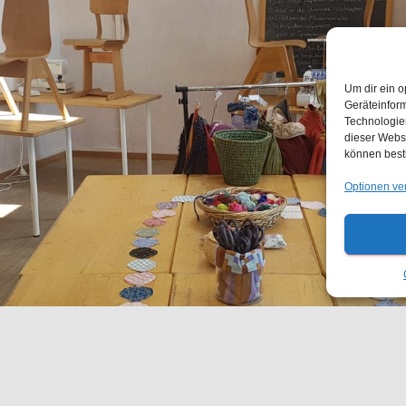
Um dir ein o
Geräteinfor
Technologien
dieser Websi
können best
Optionen ve