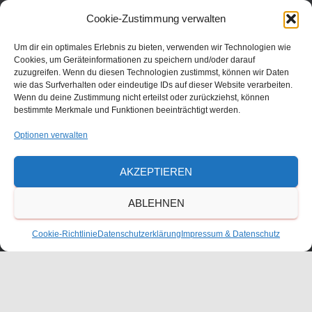
Julius-Bettinger-Str. 1
Cookie-Zustimmung verwalten
67227 Frankenthal
Tel. 06233/60052-0
Um dir ein optimales Erlebnis zu bieten, verwenden wir Technologien wie
Cookies, um Geräteinformationen zu speichern und/oder darauf
zuzugreifen. Wenn du diesen Technologien zustimmst, können wir Daten
wie das Surfverhalten oder eindeutige IDs auf dieser Website verarbeiten.
Wenn du deine Zustimmung nicht erteilst oder zurückziehst, können
bestimmte Merkmale und Funktionen beeinträchtigt werden.
Optionen verwalten
AKZEPTIEREN
ABLEHNEN
KONTAKT
Cookie-Richtlinie
Datenschutzerklärung
Impressum & Datenschutz
ANFAHRT
IMPRESSUM