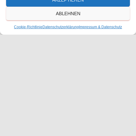
ABLEHNEN
Größe:
150 × 150
|
210 × 300
|
750 × 1071
|
717 × 1024
|
Cookie-Richtlinie
Datenschutzerklärung
Impressum & Datenschutz
1076 × 1536
|
360 × 240
|
1434 × 2048
Waldorfschulverein Frankenthal-Pfalz e.V.
Julius-Bettinger-Str. 1
67227 Frankenthal
Tel. 06233/60052-0