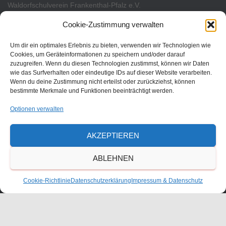
Waldorfschulverein Frankenthal-Pfalz e.V.
Julius-Bettinger-Str. 1
Cookie-Zustimmung verwalten
67227 Frankenthal
Um dir ein optimales Erlebnis zu bieten, verwenden wir Technologien wie
Tel. 06233/60052-0
Cookies, um Geräteinformationen zu speichern und/oder darauf
zuzugreifen. Wenn du diesen Technologien zustimmst, können wir Daten
wie das Surfverhalten oder eindeutige IDs auf dieser Website verarbeiten.
Wenn du deine Zustimmung nicht erteilst oder zurückziehst, können
bestimmte Merkmale und Funktionen beeinträchtigt werden.
Optionen verwalten
AKZEPTIEREN
ABLEHNEN
KONTAKT
Cookie-Richtlinie
Datenschutzerklärung
Impressum & Datenschutz
ANFAHRT
IMPRESSUM