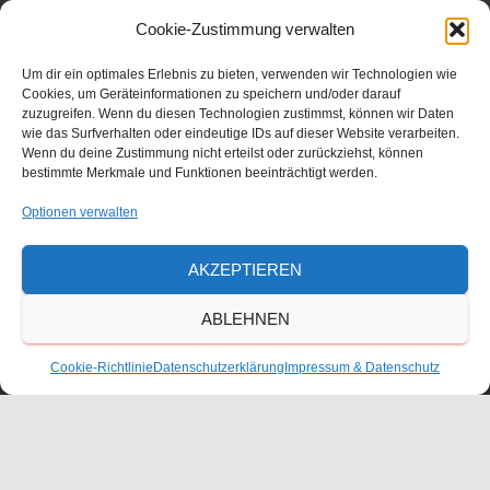
Julius-Bettinger-Str. 1
Cookie-Zustimmung verwalten
67227 Frankenthal
Tel. 06233/60052-0
Um dir ein optimales Erlebnis zu bieten, verwenden wir Technologien wie
Cookies, um Geräteinformationen zu speichern und/oder darauf
zuzugreifen. Wenn du diesen Technologien zustimmst, können wir Daten
wie das Surfverhalten oder eindeutige IDs auf dieser Website verarbeiten.
Wenn du deine Zustimmung nicht erteilst oder zurückziehst, können
bestimmte Merkmale und Funktionen beeinträchtigt werden.
Optionen verwalten
AKZEPTIEREN
ABLEHNEN
KONTAKT
Cookie-Richtlinie
Datenschutzerklärung
Impressum & Datenschutz
ANFAHRT
IMPRESSUM