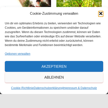
Cookie-Zustimmung verwalten
Um dir ein optimales Erlebnis zu bieten, verwenden wir Technologien wie
Cookies, um Geräteinformationen zu speichern und/oder darauf
zuzugreifen. Wenn du diesen Technologien zustimmst, können wir Daten
wie das Surfverhalten oder eindeutige IDs auf dieser Website verarbeiten.
Wenn du deine Zustimmung nicht erteilst oder zurückziehst, können
bestimmte Merkmale und Funktionen beeinträchtigt werden.
Optionen verwalten
Größe:
150 × 150
|
280 × 300
|
360 × 240
|
744 × 796
AKZEPTIEREN
ABLEHNEN
Waldorfschulverein Frankenthal-Pfalz e.V.
Cookie-Richtlinie
Datenschutzerklärung
Impressum & Datenschutz
Julius-Bettinger-Str. 1
67227 Frankenthal
Tel. 06233/60052-0