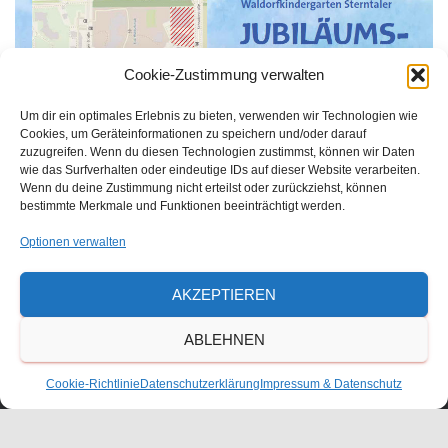
Cookie-Zustimmung verwalten
Um dir ein optimales Erlebnis zu bieten, verwenden wir Technologien wie
Cookies, um Geräteinformationen zu speichern und/oder darauf
zuzugreifen. Wenn du diesen Technologien zustimmst, können wir Daten
wie das Surfverhalten oder eindeutige IDs auf dieser Website verarbeiten.
Wenn du deine Zustimmung nicht erteilst oder zurückziehst, können
bestimmte Merkmale und Funktionen beeinträchtigt werden.
Optionen verwalten
Größe:
150 × 150
|
283 × 300
|
750 × 796
|
360 × 240
|
825 ×
875
AKZEPTIEREN
ABLEHNEN
Waldorfschulverein Frankenthal-Pfalz e.V.
Cookie-Richtlinie
Datenschutzerklärung
Impressum & Datenschutz
Julius-Bettinger-Str. 1
67227 Frankenthal