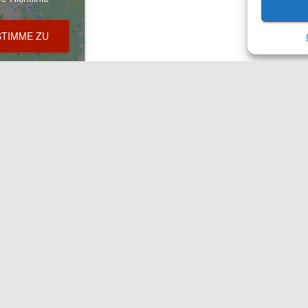
STIMME ZU
ungen