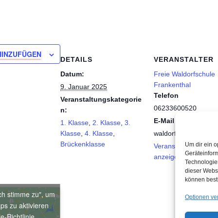
HINZUFÜGEN
DETAILS
VERANSTALTER
Datum:
Freie Waldorfschule
Frankenthal
9. Januar 2025
Telefon
Veranstaltungskategorie
06233600520
n:
E-Mail
1. Klasse
,
2. Klasse
,
3.
Klasse
,
4. Klasse
,
waldorfschule@fwsft
Brückenklasse
Um dir ein o
Veranstalter-Website
Geräteinfor
anzeigen
Technologien
dieser Websi
können best
Ich stimme zu", um
Optionen ve
ps zu aktivieren
e-Richtlinie