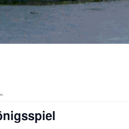
en.
önigsspiel