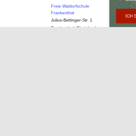
Freie Waldorfschule
Frankenthal
ICH 
Julius-Bettinger-Str. 1
Frankenthal
,
Rheinland-
Pfalz
67227
Deutschland
Google Karte anzeigen
Telefon
06233600520
Veranstaltungsort-Website
anzeigen
Ähnliche Veranstalt