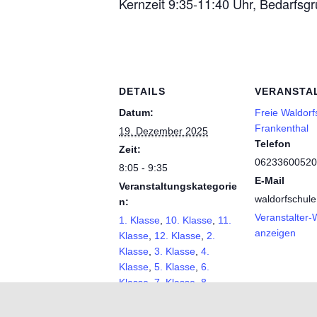
Kernzeit 9:35-11:40 Uhr, Bedarfsgr
DETAILS
VERANSTA
Datum:
Freie Waldorf
Frankenthal
19. Dezember 2025
Telefon
Zeit:
06233600520
8:05 - 9:35
E-Mail
Veranstaltungskategorie
waldorfschul
n:
Veranstalter-
1. Klasse
,
10. Klasse
,
11.
anzeigen
Klasse
,
12. Klasse
,
2.
Klasse
,
3. Klasse
,
4.
Klasse
,
5. Klasse
,
6.
Klasse
,
7. Klasse
,
8.
Klasse
,
9. Klasse
,
Allgemein