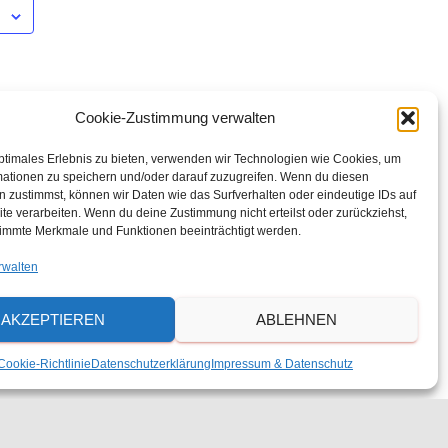
 zu", um
Cookie-Zustimmung verwalten
vieren
ie
ptimales Erlebnis zu bieten, verwenden wir Technologien wie Cookies, um
mationen zu speichern und/oder darauf zuzugreifen. Wenn du diesen
 zustimmst, können wir Daten wie das Surfverhalten oder eindeutige IDs auf
U
te verarbeiten. Wenn du deine Zustimmung nicht erteilst oder zurückziehst,
immte Merkmale und Funktionen beeinträchtigt werden.
rwalten
AKZEPTIEREN
ABLEHNEN
Cookie-Richtlinie
Datenschutzerklärung
Impressum & Datenschutz