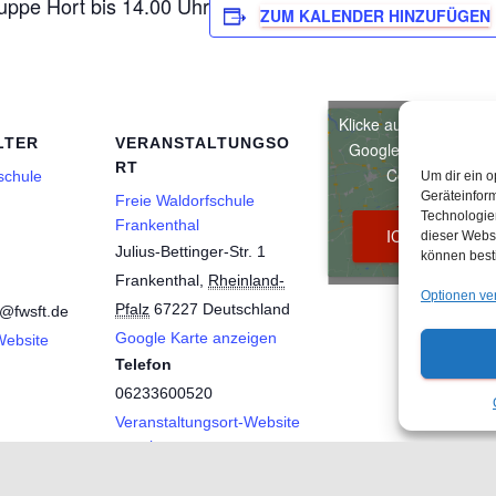
uppe Hort bis 14.00 Uhr
ZUM KALENDER HINZUFÜGEN
Klicke auf "Ich stimme
LTER
VERANSTALTUNGSO
Google maps zu akti
RT
Cookie-Richtlin
schule
Um dir ein o
Geräteinfor
Freie Waldorfschule
Technologien
Frankenthal
ICH STIMME Z
dieser Websi
Julius-Bettinger-Str. 1
können best
Frankenthal
,
Rheinland-
Optionen ve
Pfalz
67227
Deutschland
e@fwsft.de
Google Karte anzeigen
Website
Telefon
06233600520
Veranstaltungsort-Website
anzeigen