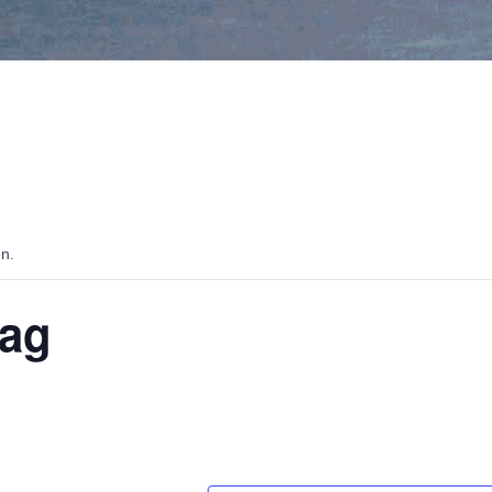
en.
tag