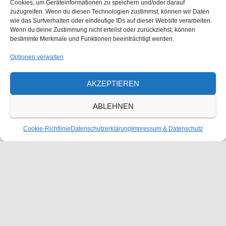
Sonntag,
Cookies, um Geräteinformationen zu speichern und/oder darauf
zuzugreifen. Wenn du diesen Technologien zustimmst, können wir Daten
03.03.2024
wie das Surfverhalten oder eindeutige IDs auf dieser Website verarbeiten.
17.00 Uhr, Thomas Morus Kirche
Wenn du deine Zustimmung nicht erteilst oder zurückziehst, können
bestimmte Merkmale und Funktionen beeinträchtigt werden.
Frankenthal-Flomersheim
Optionen verwalten
Chor und Orchester der Freien Waldorfschule
Frankenthal
AKZEPTIEREN
Leitung: Dr. Harald Buchta und Tobias Volz-Wagner
ABLEHNEN
➡️ Der Eintritt ist frei!
Cookie-Richtlinie
Datenschutzerklärung
Impressum & Datenschutz
ZUM KALENDER HINZUFÜGEN
DETAILS
VERANSTALTUNGSORT