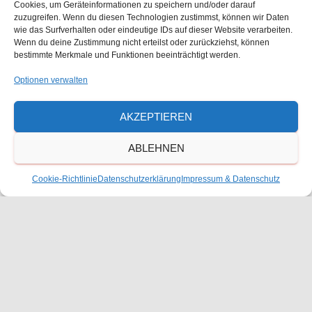
Cookies, um Geräteinformationen zu speichern und/oder darauf
Freie Waldorfschule Frankenthal
zuzugreifen. Wenn du diesen Technologien zustimmst, können wir Daten
Julius-Bettinger-Str. 1
wie das Surfverhalten oder eindeutige IDs auf dieser Website verarbeiten.
Wenn du deine Zustimmung nicht erteilst oder zurückziehst, können
Frankenthal
,
Rheinland-Pfalz
67227
Deutschland
bestimmte Merkmale und Funktionen beeinträchtigt werden.
Google Karte anzeigen
Telefon
Optionen verwalten
06233600520
AKZEPTIEREN
Veranstaltungsort-Website anzeigen
ABLEHNEN
Ähnliche Veranstaltungen
Cookie-Richtlinie
Datenschutzerklärung
Impressum & Datenschutz