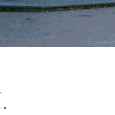
en.
itur