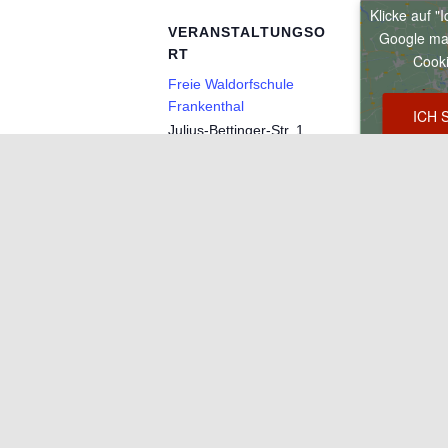
Klicke auf "
VERANSTALTUNGSO
Google ma
RT
Cooki
Freie Waldorfschule
Frankenthal
ICH 
Julius-Bettinger-Str. 1
Frankenthal
,
Rheinland-
Pfalz
67227
Deutschland
Google Karte anzeigen
Telefon
06233600520
Veranstaltungsort-Website
anzeigen
Ähnliche Veranstalt