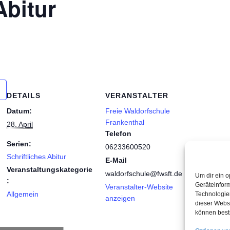
Abitur
DETAILS
VERANSTALTER
Datum:
Freie Waldorfschule
Frankenthal
28. April
Telefon
Serien:
06233600520
Schriftliches Abitur
E-Mail
Veranstaltungskategorie
waldorfschule@fwsft.de
Um dir ein o
:
Geräteinfor
Veranstalter-Website
Allgemein
Technologien
anzeigen
dieser Websi
können best