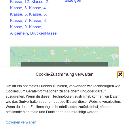
anzeigen
Klasse
,
12. Klasse
,
2.
Klasse
,
3. Klasse
,
4.
Klasse
,
5. Klasse
,
6.
Klasse
,
7. Klasse
,
8.
Klasse
,
9. Klasse
,
Allgemein
,
Brückenklasse
Klicke auf "Ich stimme zu", um Google maps
zu aktivieren
Cookie-Zustimmung verwalten
Cookie-Richtlinie
Um dir ein optimales Erlebnis zu bieten, verwenden wir Technologien wie
Cookies, um Geräteinformationen zu speichern und/oder darauf
ICH STIMME ZU
zuzugreifen. Wenn du diesen Technologien zustimmst, können wir Daten
wie das Surfverhalten oder eindeutige IDs auf dieser Website verarbeiten.
Wenn du deine Zustimmung nicht erteilst oder zurückziehst, können
bestimmte Merkmale und Funktionen beeinträchtigt werden.
Optionen verwalten