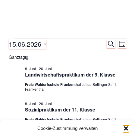
15.06.2026
S
Veranstaltungen
V
V
T
U
A
D
C
e
Ganztägig
G
e
für
a
H
E
t
r
8. Juni
-
26. Juni
r
u
15.
Landwirtschaftspraktikum der 9. Klasse
a
m
Freie Waldorfschule Frankenthal
Julius-Bettinger-Str. 1,
a
w
Juni
Frankenthal
n
ä
n
h
s
2026
8. Juni
-
26. Juni
l
Sozialpraktikum der 11. Klasse
e
s
t
n
Freie Waldorfschule Frankenthal
Julius-Bettinger-Str. 1,
a
Frankenthal
.
t
Cookie-Zustimmung verwalten