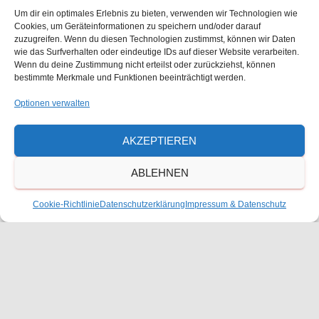
l
15. Juni
-
26. Juni
a
Um dir ein optimales Erlebnis zu bieten, verwenden wir Technologien wie
Vermessungspraktikum der 10. Klasse
t
Cookies, um Geräteinformationen zu speichern und/oder darauf
zuzugreifen. Wenn du diesen Technologien zustimmst, können wir Daten
l
Freie Waldorfschule Frankenthal
Julius-Bettinger-Str. 1,
wie das Surfverhalten oder eindeutige IDs auf dieser Website verarbeiten.
u
Frankenthal
Wenn du deine Zustimmung nicht erteilst oder zurückziehst, können
t
bestimmte Merkmale und Funktionen beeinträchtigt werden.
n
15. Juni
-
26. Juni
Kunstreise 12. Klasse
Optionen verwalten
u
g
Freie Waldorfschule Frankenthal
Julius-Bettinger-Str. 1,
A
n
Frankenthal
AKZEPTIEREN
n
g
ABLEHNEN
s
Vorheriger Tag
Nächster Tag
e
Cookie-Richtlinie
Datenschutzerklärung
Impressum & Datenschutz
i
n
KALENDER ABONNIEREN
c
S
h
u
t