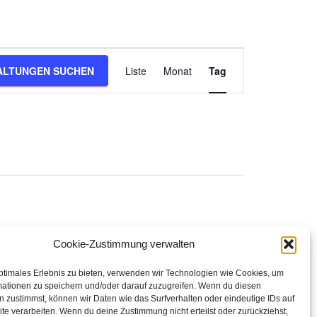
V
ALTUNGEN SUCHEN
Liste
Monat
Tag
e
r
a
n
s
Cookie-Zustimmung verwalten
ptimales Erlebnis zu bieten, verwenden wir Technologien wie Cookies, um
t
mationen zu speichern und/oder darauf zuzugreifen. Wenn du diesen
 zustimmst, können wir Daten wie das Surfverhalten oder eindeutige IDs auf
te verarbeiten. Wenn du deine Zustimmung nicht erteilst oder zurückziehst,