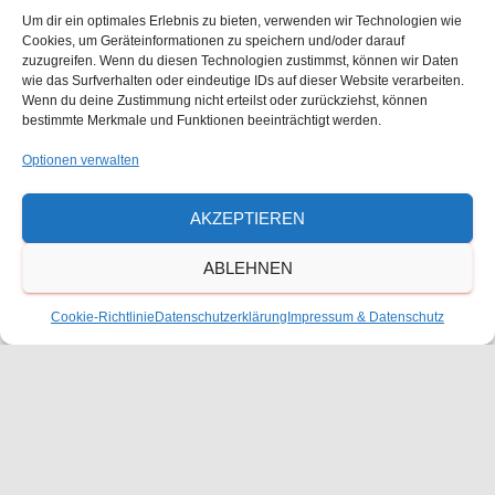
l
15. Juni
-
26. Juni
a
Um dir ein optimales Erlebnis zu bieten, verwenden wir Technologien wie
Vermessungspraktikum der 10. Klasse
t
Cookies, um Geräteinformationen zu speichern und/oder darauf
zuzugreifen. Wenn du diesen Technologien zustimmst, können wir Daten
l
Freie Waldorfschule Frankenthal
Julius-Bettinger-Str. 1,
wie das Surfverhalten oder eindeutige IDs auf dieser Website verarbeiten.
u
Frankenthal
Wenn du deine Zustimmung nicht erteilst oder zurückziehst, können
t
bestimmte Merkmale und Funktionen beeinträchtigt werden.
n
15. Juni
-
26. Juni
Kunstreise 12. Klasse
Optionen verwalten
u
g
Freie Waldorfschule Frankenthal
Julius-Bettinger-Str. 1,
A
n
Frankenthal
AKZEPTIEREN
n
g
ABLEHNEN
s
Vorheriger Tag
Nächster Tag
e
Cookie-Richtlinie
Datenschutzerklärung
Impressum & Datenschutz
i
n
KALENDER ABONNIEREN
c
S
h
u
t