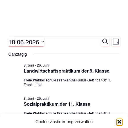
18.06.2026
S
Veranstaltungen
V
V
T
U
A
D
C
e
Ganztägig
G
e
für
a
H
E
t
r
8. Juni
-
26. Juni
r
u
18.
Landwirtschaftspraktikum der 9. Klasse
a
m
Freie Waldorfschule Frankenthal
Julius-Bettinger-Str. 1,
a
w
Juni
Frankenthal
n
ä
n
h
s
2026
8. Juni
-
26. Juni
l
Sozialpraktikum der 11. Klasse
e
s
t
n
Freie Waldorfschule Frankenthal
Julius-Bettinger-Str. 1,
a
Frankenthal
.
t
Cookie-Zustimmung verwalten