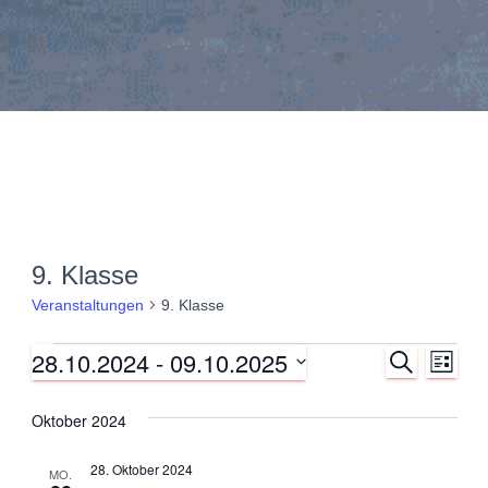
9. Klasse
Veranstaltungen
9. Klasse
28.10.2024
 - 
09.10.2025
S
Veranstaltungen
V
V
L
U
I
D
C
e
S
e
a
H
Oktober 2024
T
E
t
r
E
r
u
28. Oktober 2024
MO.
m