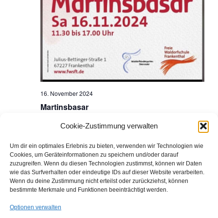
s
e
i
n
c
S
h
u
t
16. November 2024
e
c
Martinsbasar
n
h
Freie Waldorfschule Frankenthal
Julius-Bettinger-Str. 1,
Cookie-Zustimmung verwalten
Frankenthal, Rheinland-Pfalz, Deutschland
-
e
Um dir ein optimales Erlebnis zu bieten, verwenden wir Technologien wie
N
Cookies, um Geräteinformationen zu speichern und/oder darauf
Januar 2025
u
zuzugreifen. Wenn du diesen Technologien zustimmst, können wir Daten
a
wie das Surfverhalten oder eindeutige IDs auf dieser Website verarbeiten.
9. Januar 2025
DO.
Wenn du deine Zustimmung nicht erteilst oder zurückziehst, können
n
9
v
Schulbeginn Kl. 1-13
bestimmte Merkmale und Funktionen beeinträchtigt werden.
i
Freie Waldorfschule Frankenthal
Julius-Bettinger-Str. 1,
d
Optionen verwalten
Frankenthal, Rheinland-Pfalz, Deutschland