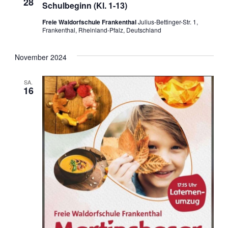
a
28
Schulbeginn (Kl. 1-13)
a
w
n
Freie Waldorfschule Frankenthal
Julius-Bettinger-Str. 1,
ä
Frankenthal, Rheinland-Pfalz, Deutschland
n
h
s
l
e
s
November 2024
t
n
a
.
t
SA.
16
l
a
t
l
u
t
n
u
g
A
n
n
g