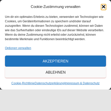
Julius-Bettinger-Str. 1
Cookie-Zustimmung verwalten
67227 Frankenthal
Tel. 06233/60052-0
Um dir ein optimales Erlebnis zu bieten, verwenden wir Technologien wie
Cookies, um Geräteinformationen zu speichern und/oder darauf
zuzugreifen. Wenn du diesen Technologien zustimmst, können wir Daten
wie das Surfverhalten oder eindeutige IDs auf dieser Website verarbeiten.
Wenn du deine Zustimmung nicht erteilst oder zurückziehst, können
bestimmte Merkmale und Funktionen beeinträchtigt werden.
Optionen verwalten
AKZEPTIEREN
ABLEHNEN
KONTAKT
Cookie-Richtlinie
Datenschutzerklärung
Impressum & Datenschutz
ANFAHRT
IMPRESSUM