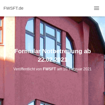
FWSFT.de
NAVI
Formular Notbetreuung ab
22.02.2021
Veröffentlicht von
FWSFT
am
10. Februar 2021