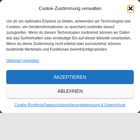
Julius-Bettinger-Str. 1
Cookie-Zustimmung verwalten
67227 Frankenthal
Tel. 06233/60052-0
Um dir ein optimales Erlebnis zu bieten, verwenden wir Technologien wie
Cookies, um Geräteinformationen zu speichern und/oder darauf
zuzugreifen. Wenn du diesen Technologien zustimmst, können wir Daten
wie das Surfverhalten oder eindeutige IDs auf dieser Website verarbeiten.
Wenn du deine Zustimmung nicht erteilst oder zurückziehst, können
bestimmte Merkmale und Funktionen beeinträchtigt werden.
Optionen verwalten
AKZEPTIEREN
ABLEHNEN
KONTAKT
Cookie-Richtlinie
Datenschutzerklärung
Impressum & Datenschutz
ANFAHRT
IMPRESSUM