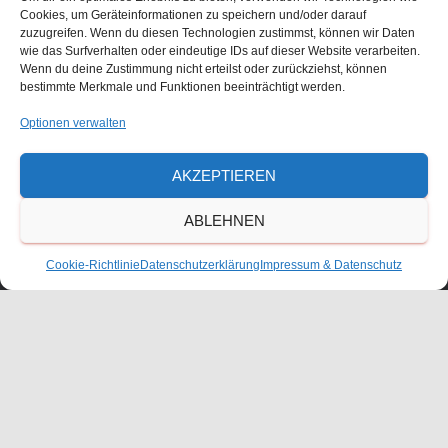
Cookies, um Geräteinformationen zu speichern und/oder darauf
zuzugreifen. Wenn du diesen Technologien zustimmst, können wir Daten
wie das Surfverhalten oder eindeutige IDs auf dieser Website verarbeiten.
Größe:
150 × 150
|
300 × 233
|
750 × 582
|
750 × 582
|
1536 ×
Wenn du deine Zustimmung nicht erteilst oder zurückziehst, können
1193
|
360 × 240
|
1576 × 1224
bestimmte Merkmale und Funktionen beeinträchtigt werden.
Optionen verwalten
Waldorfschulverein Frankenthal-Pfalz e.V.
AKZEPTIEREN
Julius-Bettinger-Str. 1
ABLEHNEN
67227 Frankenthal
Tel. 06233/60052-0
Cookie-Richtlinie
Datenschutzerklärung
Impressum & Datenschutz