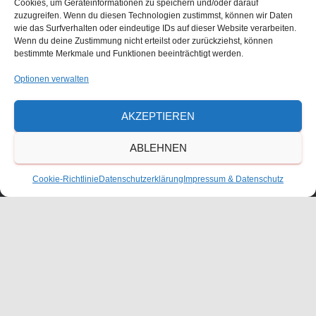
Cookies, um Geräteinformationen zu speichern und/oder darauf
zuzugreifen. Wenn du diesen Technologien zustimmst, können wir Daten
wie das Surfverhalten oder eindeutige IDs auf dieser Website verarbeiten.
Größe:
150 × 150
|
300 × 225
|
750 × 563
|
750 × 563
|
1536 ×
Wenn du deine Zustimmung nicht erteilst oder zurückziehst, können
1152
|
360 × 240
|
1600 × 1200
bestimmte Merkmale und Funktionen beeinträchtigt werden.
Optionen verwalten
Waldorfschulverein Frankenthal-Pfalz e.V.
AKZEPTIEREN
Julius-Bettinger-Str. 1
ABLEHNEN
67227 Frankenthal
Tel. 06233/60052-0
Cookie-Richtlinie
Datenschutzerklärung
Impressum & Datenschutz