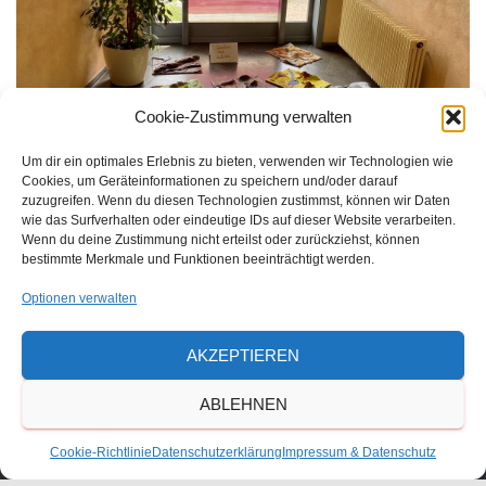
Cookie-Zustimmung verwalten
Um dir ein optimales Erlebnis zu bieten, verwenden wir Technologien wie
Cookies, um Geräteinformationen zu speichern und/oder darauf
zuzugreifen. Wenn du diesen Technologien zustimmst, können wir Daten
wie das Surfverhalten oder eindeutige IDs auf dieser Website verarbeiten.
Wenn du deine Zustimmung nicht erteilst oder zurückziehst, können
bestimmte Merkmale und Funktionen beeinträchtigt werden.
Optionen verwalten
Größe:
150 × 150
|
263 × 300
|
750 × 855
|
750 × 855
|
1346 ×
AKZEPTIEREN
1536
|
1795 × 2048
|
360 × 240
|
2244 × 2560
ABLEHNEN
Cookie-Richtlinie
Datenschutzerklärung
Impressum & Datenschutz
Waldorfschulverein Frankenthal-Pfalz e.V.