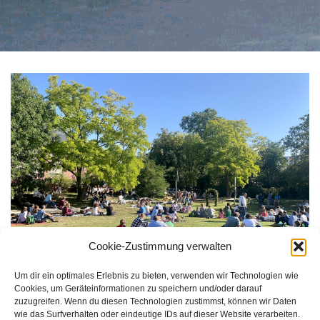
Cookie-Zustimmung verwalten
Um dir ein optimales Erlebnis zu bieten, verwenden wir Technologien wie
Cookies, um Geräteinformationen zu speichern und/oder darauf
Größe:
150 × 150
|
300 × 190
|
750 × 477
|
750 × 476
|
1536 ×
zuzugreifen. Wenn du diesen Technologien zustimmst, können wir Daten
975
|
2048 × 1300
|
360 × 240
|
2560 × 1625
wie das Surfverhalten oder eindeutige IDs auf dieser Website verarbeiten.