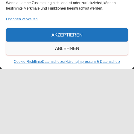
Wenn du deine Zustimmung nicht erteilst oder zurückziehst, können
bestimmte Merkmale und Funktionen beeinträchtigt werden.
Waldorfschulverein Frankenthal-Pfalz e.V.
Optionen verwalten
Julius-Bettinger-Str. 1
AKZEPTIEREN
67227 Frankenthal
Tel. 06233/60052-0
ABLEHNEN
Cookie-Richtlinie
Datenschutzerklärung
Impressum & Datenschutz
KONTAKT