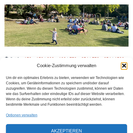
Größe:
150 × 150
|
300 × 102
|
750 × 254
|
750 × 254
|
1536 ×
520
|
2048 × 693
|
360 × 240
|
2560 × 866
Cookie-Zustimmung verwalten
Um dir ein optimales Erlebnis zu bieten, verwenden wir Technologien wie
Cookies, um Geräteinformationen zu speichern und/oder darauf
zuzugreifen. Wenn du diesen Technologien zustimmst, können wir Daten
Waldorfschulverein Frankenthal-Pfalz e.V.
wie das Surfverhalten oder eindeutige IDs auf dieser Website verarbeiten.
Julius-Bettinger-Str. 1
Wenn du deine Zustimmung nicht erteilst oder zurückziehst, können
bestimmte Merkmale und Funktionen beeinträchtigt werden.
67227 Frankenthal
Optionen verwalten
Tel. 06233/60052-0
AKZEPTIEREN