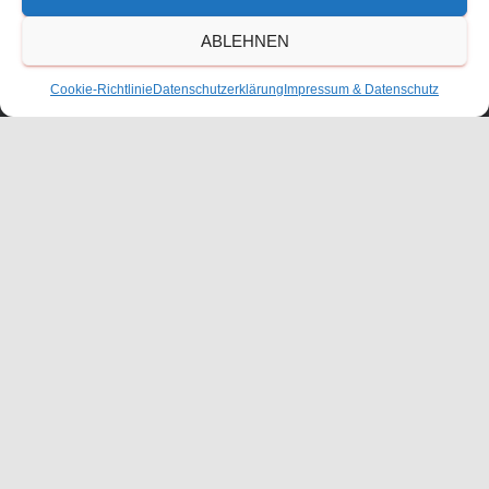
ABLEHNEN
Cookie-Richtlinie
Datenschutzerklärung
Impressum & Datenschutz
KONTAKT
ANFAHRT
IMPRESSUM
DATENSCHUTZERKLÄRUNG
COOKIE-RICHTLINIE (EU)
BESCHWERDEMANAGEMENT