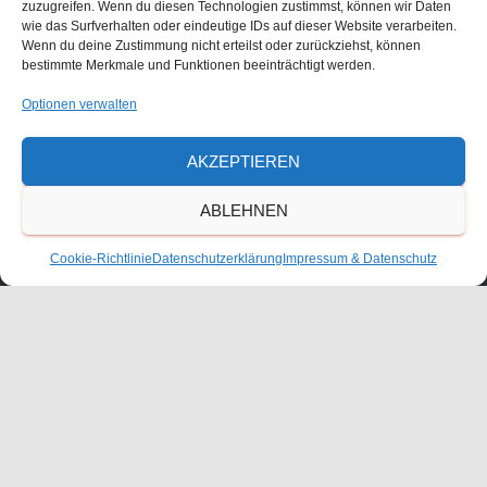
zuzugreifen. Wenn du diesen Technologien zustimmst, können wir Daten
Größe:
150 × 150
|
300 × 214
|
750 × 534
|
750 × 534
|
1536 ×
wie das Surfverhalten oder eindeutige IDs auf dieser Website verarbeiten.
1094
|
2048 × 1458
|
360 × 240
|
2560 × 1823
Wenn du deine Zustimmung nicht erteilst oder zurückziehst, können
bestimmte Merkmale und Funktionen beeinträchtigt werden.
Optionen verwalten
Waldorfschulverein Frankenthal-Pfalz e.V.
AKZEPTIEREN
Julius-Bettinger-Str. 1
67227 Frankenthal
ABLEHNEN
Tel. 06233/60052-0
Cookie-Richtlinie
Datenschutzerklärung
Impressum & Datenschutz