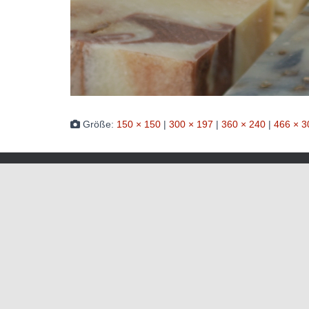
Größe:
150 × 150
|
300 × 197
|
360 × 240
|
466 × 3
Waldorfschulverein Frankenthal-Pfalz e.V.
Julius-Bettinger-Str. 1
67227 Frankenthal
Tel. 06233/60052-0