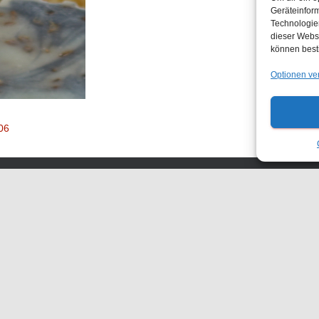
Geräteinfor
Technologien
dieser Websi
können best
Optionen ve
06
KONTAKT
ANFAHRT
IMPRESSUM
DATENSCHUTZERKLÄRUNG