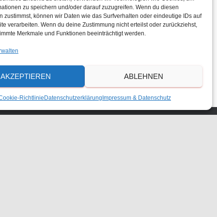
mationen zu speichern und/oder darauf zuzugreifen. Wenn du diesen
 zustimmst, können wir Daten wie das Surfverhalten oder eindeutige IDs auf
te verarbeiten. Wenn du deine Zustimmung nicht erteilst oder zurückziehst,
immte Merkmale und Funktionen beeinträchtigt werden.
rwalten
AKZEPTIEREN
ABLEHNEN
Cookie-Richtlinie
Datenschutzerklärung
Impressum & Datenschutz
DOWNLOADS
KALENDER
STELLENAUSSCHREIBUNGEN
S
Suchen …