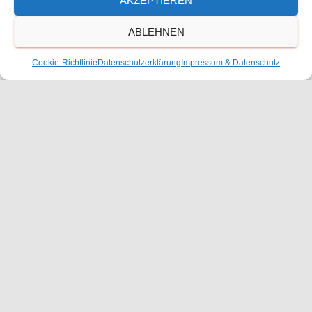
AKZEPTIEREN
ABLEHNEN
Größe:
150 × 150
|
225 × 300
|
750 × 1000
|
750 × 1000
|
1152
Cookie-Richtlinie
Datenschutzerklärung
Impressum & Datenschutz
× 1536
|
1536 × 2048
|
360 × 240
|
1920 × 2560
Waldorfschulverein Frankenthal-Pfalz e.V.
Julius-Bettinger-Str. 1
67227 Frankenthal
Tel. 06233/60052-0