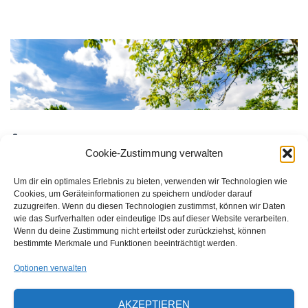
Größe:
150 × 150
|
300 × 74
|
750 × 186
|
750 × 185
|
360 ×
Cookie-Zustimmung verwalten
240
|
3730 × 922
Um dir ein optimales Erlebnis zu bieten, verwenden wir Technologien wie
Cookies, um Geräteinformationen zu speichern und/oder darauf
zuzugreifen. Wenn du diesen Technologien zustimmst, können wir Daten
Waldorfschulverein Frankenthal-Pfalz e.V.
wie das Surfverhalten oder eindeutige IDs auf dieser Website verarbeiten.
Julius-Bettinger-Str. 1
Wenn du deine Zustimmung nicht erteilst oder zurückziehst, können
bestimmte Merkmale und Funktionen beeinträchtigt werden.
67227 Frankenthal
Optionen verwalten
Tel. 06233/60052-0
AKZEPTIEREN