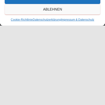
ABLEHNEN
Cookie-Richtlinie
Datenschutzerklärung
Impressum & Datenschutz
KONTAKT
ANFAHRT
IMPRESSUM
DATENSCHUTZERKLÄRUNG
COOKIE-RICHTLINIE (EU)
BESCHWERDEMANAGEMENT