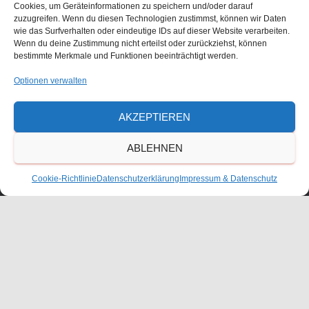
Cookies, um Geräteinformationen zu speichern und/oder darauf
zuzugreifen. Wenn du diesen Technologien zustimmst, können wir Daten
wie das Surfverhalten oder eindeutige IDs auf dieser Website verarbeiten.
Größe:
150 × 150
|
300 × 200
|
750 × 500
|
750 × 500
|
1536 ×
Wenn du deine Zustimmung nicht erteilst oder zurückziehst, können
1024
|
2048 × 1365
|
360 × 240
|
2560 × 1707
bestimmte Merkmale und Funktionen beeinträchtigt werden.
Optionen verwalten
Waldorfschulverein Frankenthal-Pfalz e.V.
AKZEPTIEREN
Julius-Bettinger-Str. 1
ABLEHNEN
67227 Frankenthal
Tel. 06233/60052-0
Cookie-Richtlinie
Datenschutzerklärung
Impressum & Datenschutz