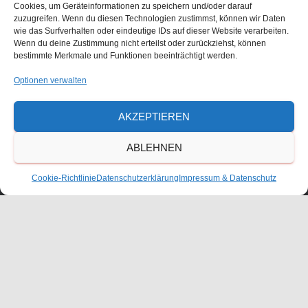
Cookies, um Geräteinformationen zu speichern und/oder darauf
zuzugreifen. Wenn du diesen Technologien zustimmst, können wir Daten
wie das Surfverhalten oder eindeutige IDs auf dieser Website verarbeiten.
Größe:
150 × 150
|
300 × 200
|
750 × 500
|
750 × 500
|
1536 ×
Wenn du deine Zustimmung nicht erteilst oder zurückziehst, können
1024
|
2048 × 1365
|
360 × 240
|
2560 × 1707
bestimmte Merkmale und Funktionen beeinträchtigt werden.
Optionen verwalten
Waldorfschulverein Frankenthal-Pfalz e.V.
AKZEPTIEREN
Julius-Bettinger-Str. 1
ABLEHNEN
67227 Frankenthal
Tel. 06233/60052-0
Cookie-Richtlinie
Datenschutzerklärung
Impressum & Datenschutz